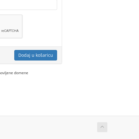
Dodaj u košaricu
bnovljene domene