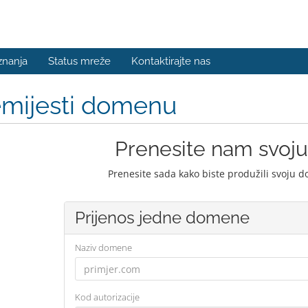
znanja
Status mreže
Kontaktirajte nas
emijesti domenu
Prenesite nam svo
Prenesite sada kako biste produžili svoju 
Prijenos jedne domene
Naziv domene
Kod autorizacije