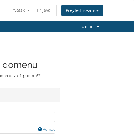
Hrvatski
Prijava
Pregled košarice
Račun
ju domenu
domenu za 1 godinu!*
Pomoć