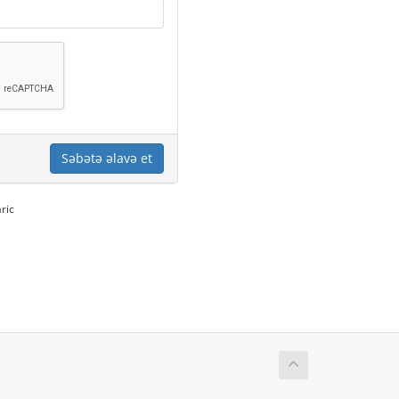
Səbətə əlavə et
ric