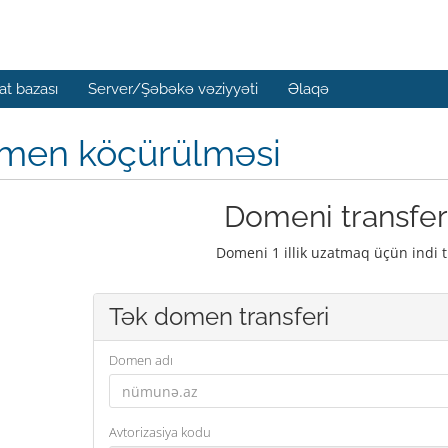
t bazası
Server/Şəbəkə vəziyyəti
Əlaqə
men köçürülməsi
Domeni transfer
Domeni 1 illik uzatmaq üçün indi t
Tək domen transferi
Domen adı
Avtorizasiya kodu