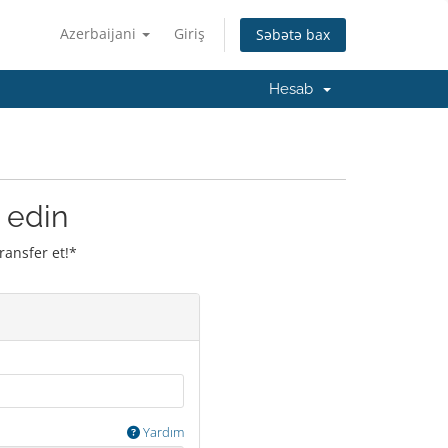
Azerbaijani
Giriş
Səbətə bax
Hesab
 edin
ransfer et!*
Yardım