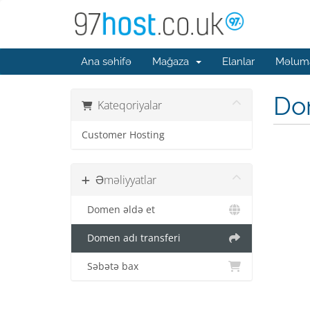
Ana səhifə
Mağaza
Elanlar
Məluma
Do
Kateqoriyalar
Customer Hosting
Əməliyyatlar
Domen əldə et
Domen adı transferi
Səbətə bax