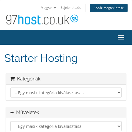
Magyar
Bejelentkezés
Kosár megtekintése
Váltá
Starter Hosting
Kategóriák
Műveletek