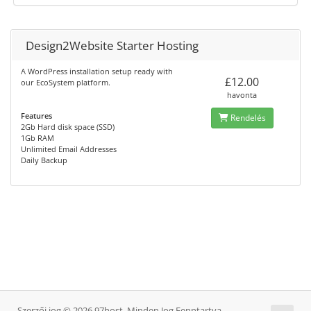
Design2Website Starter Hosting
A WordPress installation setup ready with
£12.00
our EcoSystem platform.
havonta
Features
Rendelés
2Gb Hard disk space (SSD)
1Gb RAM
Unlimited Email Addresses
Daily Backup
Szerzői jog © 2026 97host. Minden Jog Fenntartva.